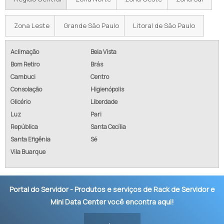
Zona Leste
Grande São Paulo
Litoral de São Paulo
Aclimação
Bela Vista
Bom Retiro
Brás
Cambuci
Centro
Consolação
Higienópolis
Glicério
Liberdade
Luz
Pari
República
Santa Cecília
Santa Efigênia
Sé
Vila Buarque
Portal do Servidor - Produtos e serviços de Rack de Servidor e
Mini Data Center você encontra aqui!