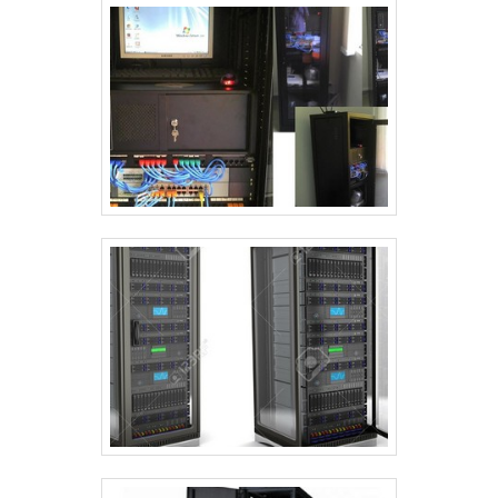
vasta experiência nas diversas áreas
de atuação;Equipe de alta
qualidade; Escritório de alta qualidade
onde são realizadas as atividades; Sala
de treinamento com materiais
sofisticados; Máquinas e
equipamentos de última geração para
confecção dos produtos.DETALHES
MUITO INTERESSANTES SOBRE A
EMPRESASomente na Project Telecom
tem a solução ideal para comprar rack
servidor. Os clientes encontram itens
como rack server e rack outdoor de
poste. Tem rótulo de comprometida
com os serviços e inovadora, padrões
alcançados por conter escritório de
alta qualidade onde são realizadas as
atividades e máquinas e equipamentos