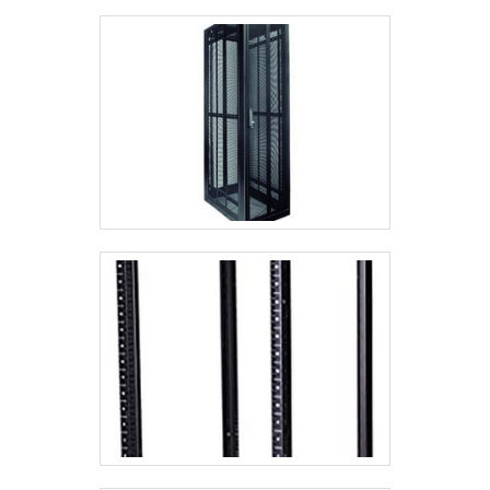
shelter, focando em tecnologia e
desenvolvimento no que gera
resultado ao cliente.Ainda focando na
qualidade em comprar rack servidor,
mais do que visar apenas lucratividade,
deve oferecer produtos e serviços que
tenham ótima qualidade e excelente
custo-benefício, detalhes que passam
despercebidos e podem gerar prejuízo
futuros para os clientes.Existem muitas
formas diferentes de demonstrar
conhecimento e autoridade em sua
área de atuação. Abaixo os motivos
pelos quais a Project Telecom é
destaque quando o assunto for
comprar rack servidor:Colaboradores
prestativos e ágeis;Profissionais com