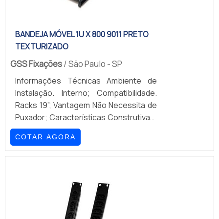
BANDEJA MÓVEL 1U X 800 9011 PRETO
TEXTURIZADO
GSS Fixações
/ São Paulo - SP
Informações Técnicas Ambiente de
Instalação. Interno; Compatibilidade.
Racks 19”; Vantagem Não Necessita de
Puxador; Características Construtivas;
Bandeja e Suporte Aço Sae 1010/20
COTAR AGORA
Espessura 1,2 e 1,5mm; Trilho
Telescópico Aço Sae 1010/20, Zincado
Branco....