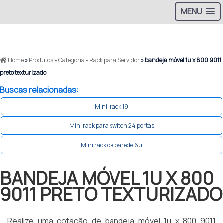
MENU
Home
»
Produtos
»
Categoria - Rack para Servidor
»
bandeja móvel 1u x 800 9011
preto texturizado
Buscas relacionadas:
Mini-rack 19
Mini rack para switch 24 portas
Mini rack de parede 6u
BANDEJA MÓVEL 1U X 800
9011 PRETO TEXTURIZADO
Realize uma cotação de bandeja móvel 1u x 800 9011