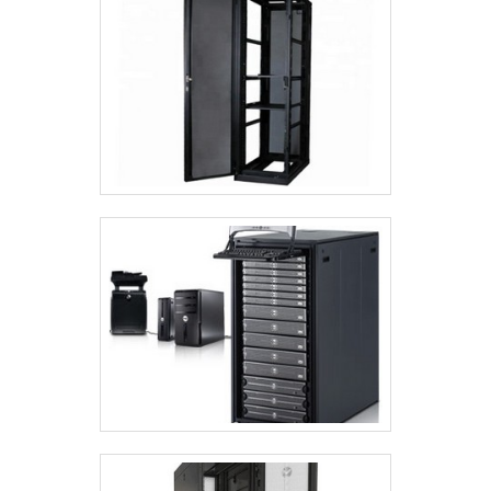
de última geração para confecção dos
produtos. Todos esses fatores,
agregados a uma equipe com
colaboradores prestativos e ágeis e
equipe eficiente, fecha todo o ciclo de
entrega com excelência para toda a
carteira de clientes..