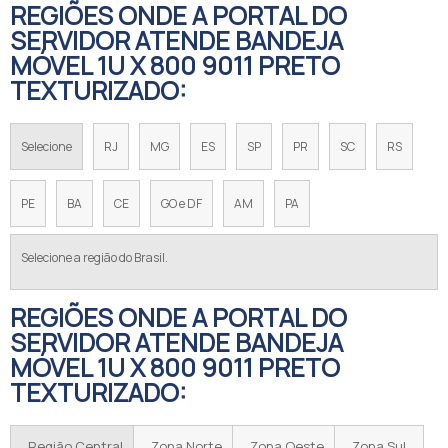
REGIÕES ONDE A PORTAL DO
SERVIDOR ATENDE BANDEJA
MÓVEL 1U X 800 9011 PRETO
TEXTURIZADO:
Selecione
RJ
MG
ES
SP
PR
SC
RS
PE
BA
CE
GO e DF
AM
PA
Selecione a região do Brasil.
REGIÕES ONDE A PORTAL DO
SERVIDOR ATENDE BANDEJA
MÓVEL 1U X 800 9011 PRETO
TEXTURIZADO:
Região Central
Zona Norte
Zona Oeste
Zona Sul