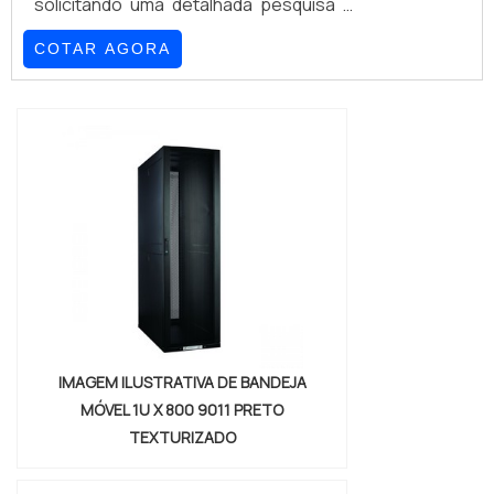
solicitando uma detalhada pesquisa e
conhecendo a líder em
COTAR AGORA
qualidade.Quando o tema é porca
gaiola m5 preço acessível, com a
melhor mão de obra da GSS Fixações o
cliente poderá contar ótima qualidade
com otimização de processos, visando
a redução de custos e aumento de
produtividade.PORCA GAIOLA M5
PREÇO JUSTO E ACESSÍVELA GSS
Fixações ...
IMAGEM ILUSTRATIVA DE BANDEJA
MÓVEL 1U X 800 9011 PRETO
TEXTURIZADO