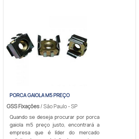
empresa altamente qualificada, acha a
GSS Fixações. Com alto know-how em
calha com 8 tomadas para rack e porca
gaiola com parafuso, a companhia
garante o que há de melhor...
PORCA GAIOLA M5 PREÇO
GSS Fixações
/ São Paulo - SP
Quando se deseja procurar por porca
gaiola m5 preço justo, encontrará a
empresa que é líder do mercado