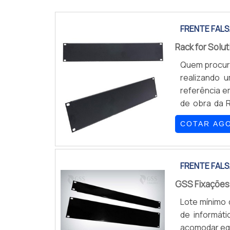
FRENTE FALS
Rack for Solu
Quem procura
realizando 
referência e
de obra da R
todo o Bras
COTAR AG
1UHá muitas
em uma área d
FRENTE FALS
GSS Fixaçõe
Lote mínimo 
de informát
acomodar equ