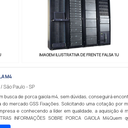
U
IMAGEM ILUSTRATIVA DE FRENTE FALSA 1U
LA M4
/ São Paulo - SP
 busca de porca gaiola m4, sem dúvidas, conseguirá encont
a do mercado GSS Fixações. Solicitando uma cotação por m
mpresa e conhecendo a líder em qualidade, a aquisição é m
OUTRAS INFORMAÇÕES SOBRE PORCA GAIOLA M4Quem q
 gaiola m4 em uma empresa altamente qualificada, descobr