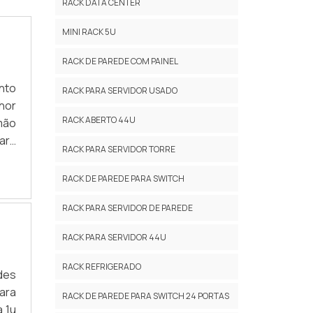
RACK DATA CENTER
MINI RACK 5U
RACK DE PAREDE COM PAINEL
nto
RACK PARA SERVIDOR USADO
hor
RACK ABERTO 44U
mão
ara
RACK PARA SERVIDOR TORRE
LSA
cia
RACK DE PAREDE PARA SWITCH
RACK PARA SERVIDOR DE PAREDE
RACK PARA SERVIDOR 44U
RACK REFRIGERADO
des
ara
RACK DE PAREDE PARA SWITCH 24 PORTAS
 1u