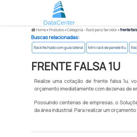
Home
»
Produtos
»
Categoria - Rack para Servidor
»
frente fal
Buscas relacionadas:
Rack fechado com guia lateral
Mini rack de parede 8u
Rac
FRENTE FALSA 1U
Realize uma cotação de frente falsa 1u, vo
orçamento imediatamente com dezenas de empr
Possuindo centenas de empresas, o Soluções
da área industrial. Para realizar um orçamento