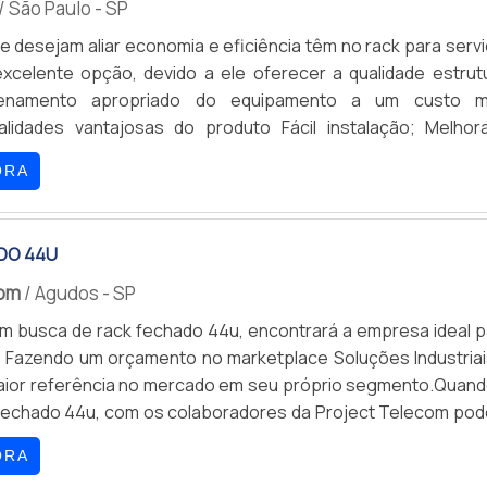
/ São Paulo - SP
al, com foco total na qualidade.REFERÊNCIA DE QUALIDADE
 desejam aliar economia e eficiência têm no rack para servi
enas na GSS Fixações tem o que há de melhor no ramo
celente opção, devido a ele oferecer a qualidade estrutu
dustriais. A empresa oferece opções como calha com 8 toma
enamento apropriado do equipamento a um custo m
 racks acessórios com ótima qualidade e proteção.A empr
s vantajosas do produto Fácil instalação; Melhora o
a com um atendimento qualificado, através de funcionár
de operações de manutenção; Ampla vida útil; Resistent
os e cuidadosos, que entendem a necessidade de cada clien
ORA
rosivos.O elemento que pode ser aplicado em sistema
am investidos valores consideráveis em instalações
 salas de telecomunicações, salas de equipamento restri
umentando a eficiência da marca.A GSS Fixações é uma empr
 O.
destacado da concorrência pela idoneidade em tudo que 
DO 44U
 uma entrega de excelência de ponta a ponta.
com
/ Agudos - SP
 busca de rack fechado 44u, encontrará a empresa ideal p
 Fazendo um orçamento no marketplace Soluções Industriai
aior referência no mercado em seu próprio segmento.Quand
fechado 44u, com os colaboradores da Project Telecom pod
ssertividade com comprometimento com os resultados 
ORA
AIS DETALHES INTERESSANTES SOBRE RACK FECHADO 44