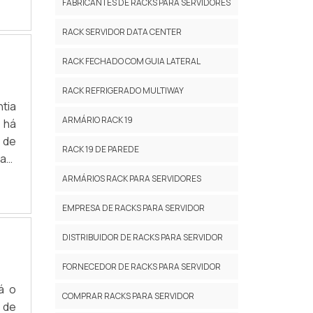
FABRICANTES DE RACKS PARA SERVIDORES
ara
 ao
RACK SERVIDOR DATA CENTER
çar
ima
RACK FECHADO COM GUIA LATERAL
dos
RACK REFRIGERADO MULTIWAY
e o
ntia
 de
ARMÁRIO RACK 19
 há
 de
 de
não
RACK 19 DE PAREDE
as;
par
têm
ARMÁRIOS RACK PARA SERVIDORES
 se
omo
ega
EMPRESA DE RACKS PARA SERVIDOR
ipe
sta
DISTRIBUIDOR DE RACKS PARA SERVIDOR
alta
FORNECEDOR DE RACKS PARA SERVIDOR
tos
á o
 NO
COMPRAR RACKS PARA SERVIDOR
 de
o o