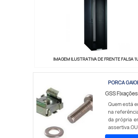
IMAGEM ILUSTRATIVA DE FRENTE FALSA 1
PORCA GAIO
GSS Fixações
Quem está em
na referênci
da própria e
assertiva.
achar porca