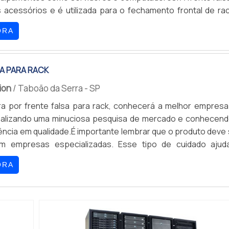
acessórios e é utilizada para o fechamento frontal de rac
 consoles.Desenvolvida com largura padrão de 19 polegadas
ORA
 pode ser encontrada nas seguintes definições: - Preto; - B
A PARA RACK
tion
/ Taboão da Serra - SP
a por frente falsa para rack, conhecerá a melhor empresa
alizando uma minuciosa pesquisa de mercado e conhecend
ência em qualidade.É importante lembrar que o produto deve 
om empresas especializadas. Esse tipo de cuidado ajud
alidade e durabilidade dos materiais, além de evitar prejuízos
ORA
s frequentes de peças defeituosas. Assim, é possível pou