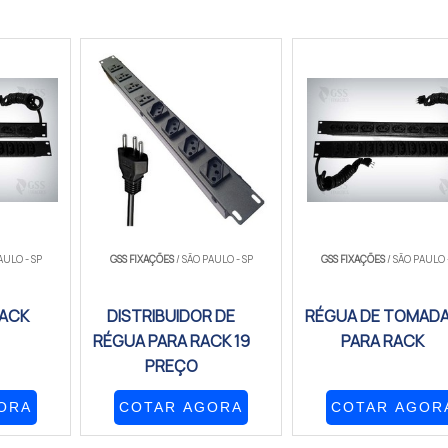
AULO - SP
GSS FIXAÇÕES
/ SÃO PAULO - SP
GSS FIXAÇÕES
/ SÃO PAULO 
RACK
DISTRIBUIDOR DE
RÉGUA DE TOMAD
RÉGUA PARA RACK 19
PARA RACK
PREÇO
ORA
COTAR AGORA
COTAR AGOR