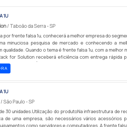
A 1U
tion
/ Taboão da Serra - SP
 por frente falsa 1u, conhecerá a melhor empresa do segme
uma minuciosa pesquisa de mercado e conhecendo a mel
m qualidade. Quando o tema é frente falsa 1u, com a melhor 
ack for Solution receberá eficiência com entrega rápida p
il.MAIS INFORMAÇÕES INTERESSANTES SOBRE A FRENTE FA
ORA
 maneiras eficientes de demonstrar competência e excelên
e ...
A 1U
s
/ São Paulo - SP
de 30 unidades.Utilização do produtoNa infraestrutura de re
ica de uma empresa, são necessários vários acessórios p
ipamentos como servidores e computadores. A frente falsa