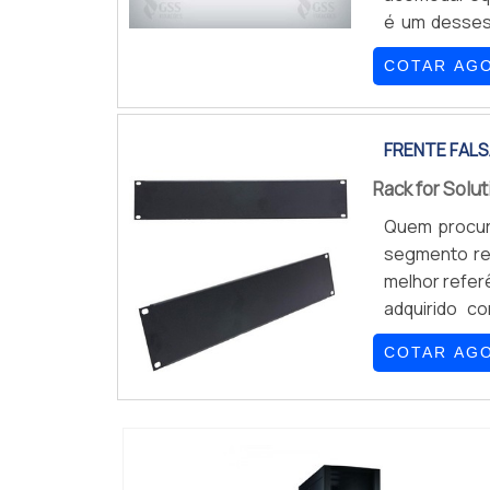
é um desses 
gabinetes ou
COTAR AG
frente falsa
-...
FRENTE FALS
Rack for Solu
Quem procur
segmento re
melhor refer
adquirido c
garantir a qu
COTAR AG
substituiçõe
gasto...