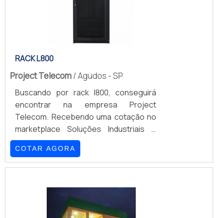
RACK L800
Project Telecom
/ Agudos - SP
Buscando por rack l800, conseguirá
encontrar na empresa Project
Telecom. Recebendo uma cotação no
marketplace Soluções Industriais e
encontrando a maior referência no
COTAR AGORA
mercado em seu próprio segmento.É
importante lembrar que o produto deve
sempre ser adquirido com empresas
especializadas no segmento. Esse tipo
de cuidado ajuda a garantir a qualidade
e durabilidade dos materiais, além de