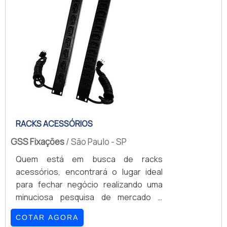
benefício com produtos de alta
qualidade e durabilidade.UM POUCO
MAIS SOBRE CAIXA OUTDOOR PARA
RADARHá muitas man...
RACKS ACESSÓRIOS
GSS Fixações
/ São Paulo - SP
Quem está em busca de racks
acessórios, encontrará o lugar ideal
para fechar negócio realizando uma
minuciosa pesquisa de mercado e
achando detalhes sobre a líder da área
COTAR AGORA
de atuação.OUTRAS INFORMAÇÕES