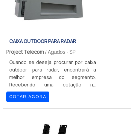
CAIXA OUTDOOR PARA RADAR
Project Telecom
/ Agudos - SP
Quando se deseja procurar por caixa
outdoor para radar, encontrará a
melhor empresa do segmento.
Recebendo uma cotação no
marketplace Soluções Industriais e
COTAR AGORA
encontrando a maior referência no
mercado em seu próprio segmento.
Quando o assunto é caixa outdoor, com
a melhor mão de obra da Project
Telecom receberá excelente custo-