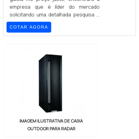
empresa que é líder do mercado
solicitando uma detalhada pesquisa e
conhecendo a líder em
COTAR AGORA
qualidade.Quando o tema é porca
gaiola m5 preço acessível, com a
melhor mão de obra da GSS Fixações o
cliente poderá contar ótima qualidade
com otimização de processos, visando
a redução de custos e aumento de
produtividade.PORCA GAIOLA M5
PREÇO JUSTO E ACESSÍVELA GSS
Fixações ...
IMAGEM ILUSTRATIVA DE CAIXA
OUTDOOR PARA RADAR