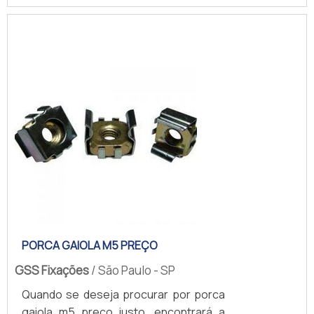
SOBRE RACKS ACESSÓRIOSQuem está
à procura de racks acessórios em uma
empresa altamente qualificada, acha a
GSS Fixações. Com alto know-how em
calha com 8 tomadas para rack e porca
gaiola com parafuso, a companhia
garante o que há de melhor...
PORCA GAIOLA M5 PREÇO
GSS Fixações
/ São Paulo - SP
Quando se deseja procurar por porca
gaiola m5 preço justo, encontrará a