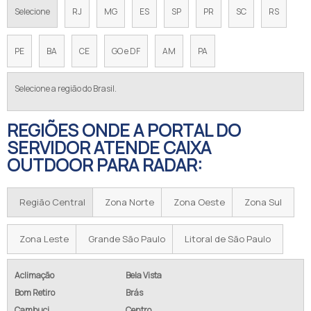
Selecione
RJ
MG
ES
SP
PR
SC
RS
PE
BA
CE
GO e DF
AM
PA
Selecione a região do Brasil.
REGIÕES ONDE A PORTAL DO
SERVIDOR ATENDE CAIXA
OUTDOOR PARA RADAR:
Região Central
Zona Norte
Zona Oeste
Zona Sul
Zona Leste
Grande São Paulo
Litoral de São Paulo
Aclimação
Bela Vista
Bom Retiro
Brás
Cambuci
Centro