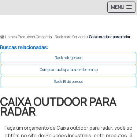
MENU
Home
»
Produtos
»
Categoria - Rack para Servidor
»
Caixa outdoor para radar
Buscas relacionadas:
Rack refrigerado
Comprar racks para servidor em sp
Rack 19 de parede
CAIXA OUTDOOR PARA
RADAR
Faça um orçamento de Caixa outdoor para radar, você só
obtém no site do Soluções Industriais, cote produtos já