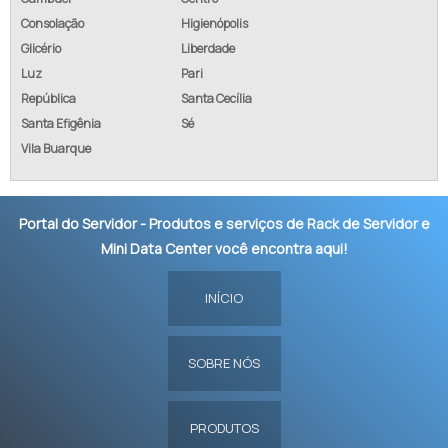
Consolação
Higienópolis
Glicério
Liberdade
Luz
Pari
República
Santa Cecília
Santa Efigênia
Sé
Vila Buarque
Portal do Servidor - Produtos e serviços de Rack de Servidor e
Mini Data Center você encontra aqui!
INÍCIO
SOBRE NÓS
PRODUTOS