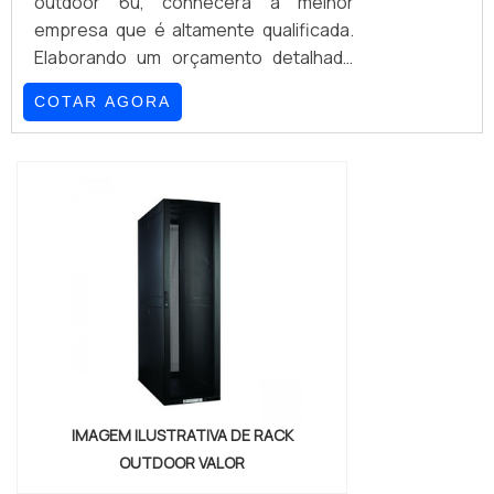
outdoor 6u, conhecerá a melhor
empresa que é altamente qualificada.
Elaborando um orçamento detalhado
por meio da plataforma de divulgação
COTAR AGORA
das indústrias e achando a líder do
mercado.É importante lembrar que o
produto deve sempre ser adquirido
com empresas especializadas no
segmento. Esse tipo de cuidado ajuda
a garantir a qualidade e durabilidade
dos materiais, além de evitar prejuízos
com substituiçõe...
IMAGEM ILUSTRATIVA DE RACK
OUTDOOR VALOR