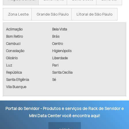
Zona Leste
Grande São Paulo
Litoral de São Paulo
Aclimação
Bela Vista
Bom Retiro
Brás
Cambuci
Centro
Consolação
Higienópolis
Glicério
Liberdade
Luz
Pari
República
Santa Cecília
Santa Efigênia
Sé
Vila Buarque
Portal do Servidor - Produtos e serviços de Rack de Servidor e
Mini Data Center você encontra aqui!