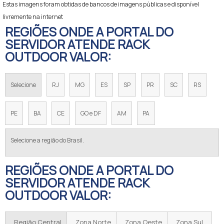
Estas imagens foram obtidas de bancos de imagens públicas e disponível
livremente na internet
REGIÕES ONDE A PORTAL DO
SERVIDOR ATENDE RACK
OUTDOOR VALOR:
Selecione
RJ
MG
ES
SP
PR
SC
RS
PE
BA
CE
GO e DF
AM
PA
Selecione a região do Brasil.
REGIÕES ONDE A PORTAL DO
SERVIDOR ATENDE RACK
OUTDOOR VALOR:
Região Central
Zona Norte
Zona Oeste
Zona Sul