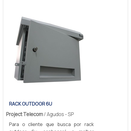
sempre ser adquirido com empresas
especializadas no segmento. Esse tipo
de cuidado ajuda a garantir a qualidade
e durabilidade dos materiais, além de
evitar prejuízos com substituições
frequentes d...
RACK OUTDOOR 6U
Project Telecom
/ Agudos - SP
Para o cliente que busca por rack