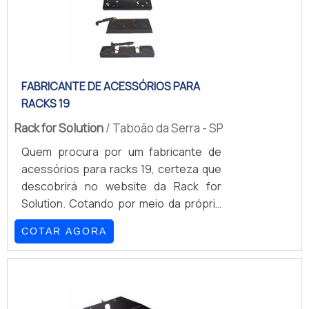
FABRICANTE DE ACESSÓRIOS PARA
RACKS 19
Rack for Solution
/ Taboão da Serra - SP
Quem procura por um fabricante de
acessórios para racks 19, certeza que
descobrirá no website da Rack for
Solution. Cotando por meio da própria
empresa e conhecendo a melhor
COTAR AGORA
referência em qualidade, a compra do
produto é mais segura.INFORMAÇÕES
SOBRE O FABRICANTE DE ACESSÓRIOS
PARA RACKS 19Se alguém procurar por
um fabricante de acessórios para