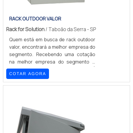
RACK OUTDOOR VALOR
Rack for Solution
/ Taboão da Serra - SP
Quem está em busca de rack outdoor
valor, encontrará a melhor empresa do
segmento. Recebendo uma cotação
na melhor empresa do segmento e
achando a líder em qualidade.É
COTAR AGORA
importante lembrar que o produto deve
sempre ser adquirido com empresas
especializadas no segmento. Esse tipo
de cuidado ajuda a garantir a qualidade
e durabilidade dos materiais, além de
evitar prejuízos com substituições
frequentes de peças defeituosas.
Assim, é possíve...