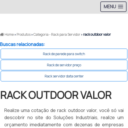
MENU
Home
»
Produtos
»
Categoria - Rack para Servidor
»
rack outdoor valor
Buscas relacionadas:
Rack de parede para switch
Rack de servidor preço
Rack servidor data center
RACK OUTDOOR VALOR
Realize uma cotação de rack outdoor valor, você só vai
descobrir no site do Soluções Industriais, realize um
orçamento imediatamente com dezenas de empresas