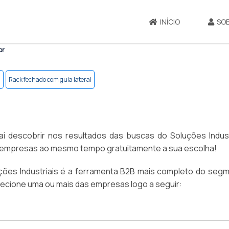
INÍCIO
SO
or
l
Rack fechado com guia lateral
 descobrir nos resultados das buscas do Soluções Industr
 empresas ao mesmo tempo gratuitamente a sua escolha!
ções Industriais é a ferramenta B2B mais completo do segm
lecione uma ou mais das empresas logo a seguir: