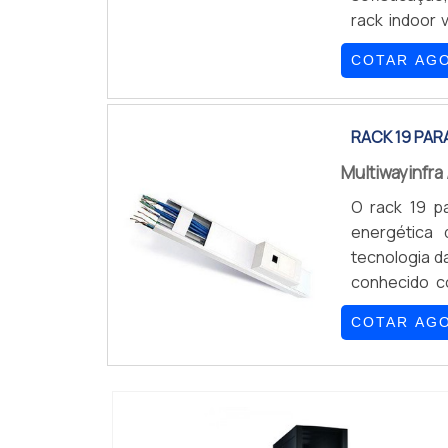
rack indoor 
resistência 
COTAR AG
network, 
IMPORTANTES
RACK 19 PAR
Multiwayinfra
O rack 19 pa
energética
tecnologia d
conhecido c
possuir um s
COTAR AG
acabando por
prática e com