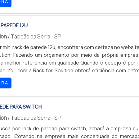
ORA
 também por sua segurança. DIVERSOS MODELOS DISPONÍV
le ressaltar que é possível encontrar diferentes modelos
 PAREDE 12U
ion
/ Taboão da Serra - SP
 mini rack de parede 12u, encontrará com certeza no website
lution. Fazendo um orçamento por meio da própria empres
a melhor referência em qualidade.Quando o desejo é por m
de 12u, com a Rack for Solution obterá eficiência com entr
 todo o Brasil.DETALHES SOBRE MINI RACK DE PAREDE 12
ORA
ras eficientes de demonstrar competência e excelência em 
ção. A Rack for Solution canaliza seus esforços em criar 
m: Equipamentos de última geração; Escritório de alta quali
REDE PARA SWITCH
lizadas as atividades; Tecnologia de ponta. Tudo pensando
 parede 12u com ótima qualidade. Discorrendo ainda sobre m
ion
/ Taboão da Serra - SP
rede 12u, sempre deve-se buscar uma empresa que te
usca por rack de parede para switch, achará a empresa qu
erviços com ótima qualidade e eficiência, pontos importan
rcado. Cotando na empresa mais conceituada do mercad