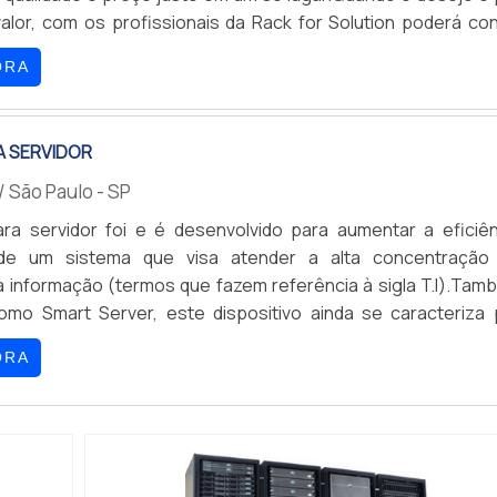
valor, com os profissionais da Rack for Solution poderá con
com uma linha completa de produtos e acessórios de informát
ORA
telecomunicações e eletroeletrônicos.DIFERENCI
...
A SERVIDOR
/ São Paulo - SP
ra servidor foi e é desenvolvido para aumentar a eficiên
 de um sistema que visa atender a alta concentração
a informação (termos que fazem referência à sigla T.I).Tam
omo Smart Server, este dispositivo ainda se caracteriza 
istema consolidado de portas para racks servidores e red
ORA
 ser indicado para ambientes de data center com performa
p...