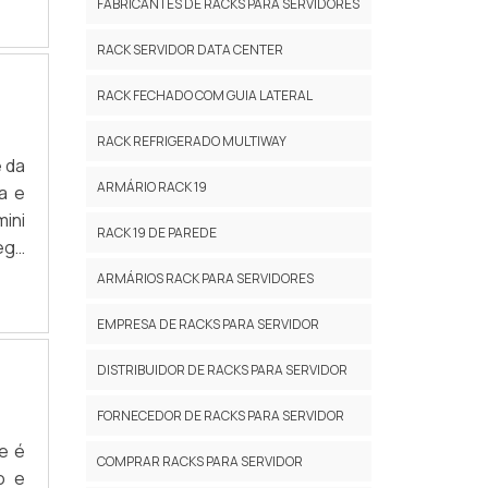
FABRICANTES DE RACKS PARA SERVIDORES
EIS
 de
RACK SERVIDOR DATA CENTER
RACK FECHADO COM GUIA LATERAL
RACK REFRIGERADO MULTIWAY
 da
ARMÁRIO RACK 19
a e
ini
RACK 19 DE PAREDE
ega
UHá
ARMÁRIOS RACK PARA SERVIDORES
sua
EMPRESA DE RACKS PARA SERVIDOR
uma
dade
DISTRIBUIDOR DE RACKS PARA SERVIDOR
 em
ini
FORNECEDOR DE RACKS PARA SERVIDOR
nha
e é
COMPRAR RACKS PARA SERVIDOR
tes
o e