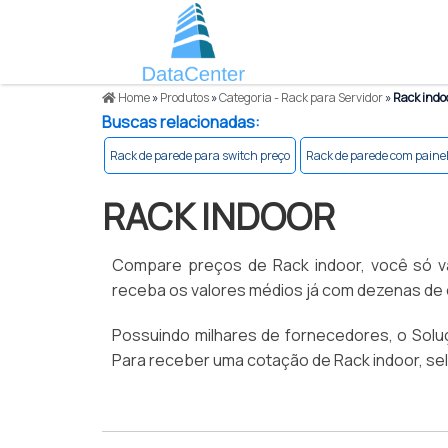
Home
»
Produtos
»
Categoria - Rack para Servidor
»
Rack indo
Buscas relacionadas:
Rack de parede para switch preço
Rack de parede com paine
RACK INDOOR
Compare preços de Rack indoor, você só vai
receba os valores médios já com dezenas de
Possuindo milhares de fornecedores, o Solu
Para receber uma cotação de Rack indoor, se