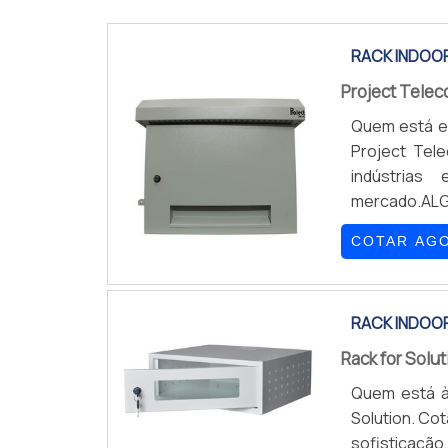
RACK INDOO
Project Tele
Quem está em
Project Tel
indústrias
mercado.A
internet por
COTAR AG
Telecom. C
outdoor de pi
RACK INDOO
Rack for Solu
Quem está à 
Solution. Co
sofisticação