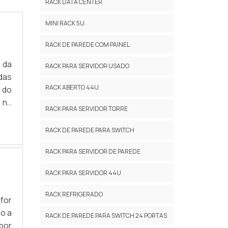
RACK DATA CENTER
MINI RACK 5U
RACK DE PAREDE COM PAINEL
 da
RACK PARA SERVIDOR USADO
das
RACK ABERTO 44U
 do
 na
RACK PARA SERVIDOR TORRE
ect
ack
RACK DE PAREDE PARA SWITCH
RACK PARA SERVIDOR DE PAREDE
RACK PARA SERVIDOR 44U
RACK REFRIGERADO
for
o a
RACK DE PAREDE PARA SWITCH 24 PORTAS
por