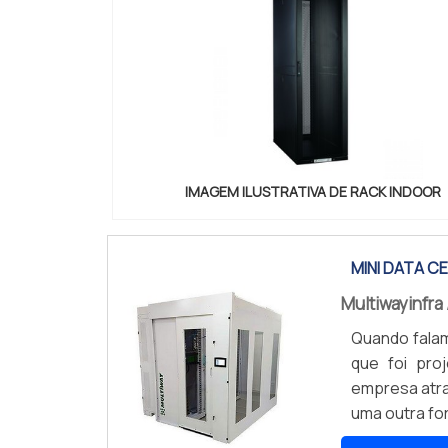
IMAGEM ILUSTRATIVA DE RACK INDOOR
MINI DATA C
Multiwayinfra
Quando falam
que foi pro
empresa atra
uma outra fo
um empreend