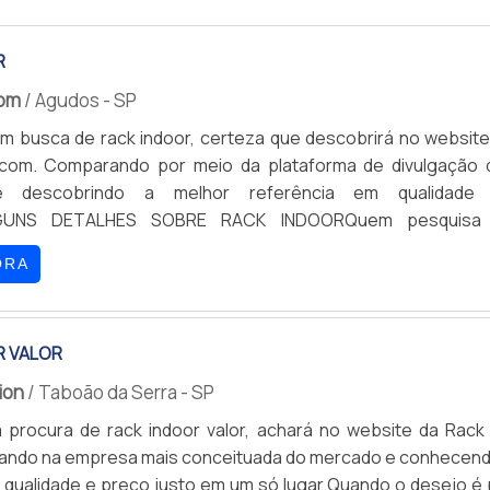
R
com
/ Agudos - SP
 busca de rack indoor, certeza que descobrirá no website
ecom. Comparando por meio da plataforma de divulgação 
 e descobrindo a melhor referência em qualidade
LGUNS DETALHES SOBRE RACK INDOORQuem pesquisa
 rack indoor em uma empresa inovadora, acha o site da Proj
ORA
om grande expressão de mercado quando o assunto é r
so e shelter, oferecendo sem...
R VALOR
tion
/ Taboão da Serra - SP
procura de rack indoor valor, achará no website da Rack 
tando na empresa mais conceituada do mercado e conhecend
, qualidade e preço justo em um só lugar.Quando o desejo é 