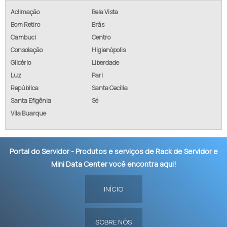
Aclimação
Bela Vista
Bom Retiro
Brás
Cambuci
Centro
Consolação
Higienópolis
Glicério
Liberdade
Luz
Pari
República
Santa Cecília
Santa Efigênia
Sé
Vila Buarque
Portal do Servidor - Produtos e serviços de Rack de Servidor e
Mini Data Center você encontra aqui!
INÍCIO
SOBRE NÓS