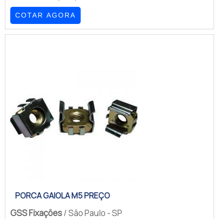
achando detalhes sobre a líder da área
COTAR AGORA
de atuação.OUTRAS INFORMAÇÕES
SOBRE RACKS ACESSÓRIOSQuem está
à procura de racks acessórios em uma
empresa altamente qualificada, acha a
GSS Fixações. Com alto know-how em
calha com 8 tomadas para rack e porca
gaiola com parafuso, a companhia
garante o que há de melhor...
PORCA GAIOLA M5 PREÇO
GSS Fixações
/ São Paulo - SP