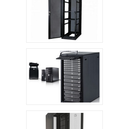
também conta com um atendimento
qualificado, através de funcionários
especializados e cuidadosos, que
entendem a necessidade de cada
cliente. Também foram investidos
valores consideráveis em instalações
de qualidade, aumentando a eficiência
da marca. A Project Telecom é uma
empresa que tem sido preferência no
segmento pela seriedade e qualidade,
que garantem uma entrega de
excelência de ponta a ponta..