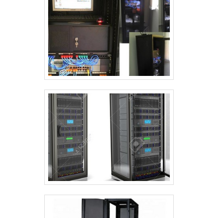
e chão de fábrica. A empresa busca a
tecnologia e desenvolvimento no que
gera resultado e qualidade para os
clientes. A equipe é formada por
profissionais com vasta experiência
nas diversas áreas de atuação que
estão esperando seu contato para
tirar todas as suas dúvidas e melhor
atender.PRINCIPAIS DIFERENCIAIS DA
ORGANIZAÇÃONa Project Telecom tem
o que há de melhor no mercado de
fabricante de racks e soluções de
infraestrutura para TI, data centers,
cabeamento estruturado e chão de
fábrica. A empresa oferece opções
como rack server e gabinete de
recarga para notebooks e tablets com
ótima qualidade e proteção.A empresa