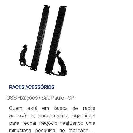
profissionais da Project Telecom
atingirá excelente custo-benefício
com comprometimento com os
resultados dos clientes.OUTRAS
INFORMAÇÕES SOBRE REGUA DE
TOMADAS PROFISSION...
RACKS ACESSÓRIOS
GSS Fixações
/ São Paulo - SP
Quem está em busca de racks
acessórios, encontrará o lugar ideal
para fechar negócio realizando uma
minuciosa pesquisa de mercado e