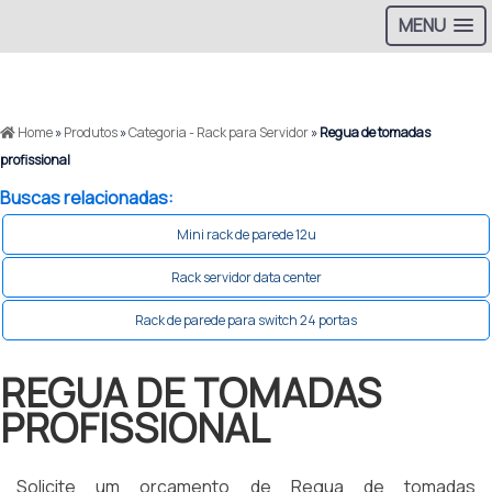
MENU
Home
»
Produtos
»
Categoria - Rack para Servidor
»
Regua de tomadas
profissional
Buscas relacionadas:
Mini rack de parede 12u
Rack servidor data center
Rack de parede para switch 24 portas
REGUA DE TOMADAS
PROFISSIONAL
Solicite um orçamento de Regua de tomadas