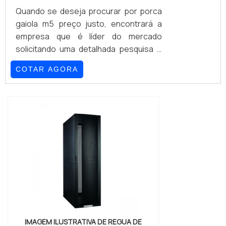
Quando se deseja procurar por porca
gaiola m5 preço justo, encontrará a
empresa que é líder do mercado
solicitando uma detalhada pesquisa e
conhecendo a líder em
COTAR AGORA
qualidade.Quando o tema é porca
gaiola m5 preço acessível, com a
melhor mão de obra da GSS Fixações o
cliente poderá contar ótima qualidade
com otimização de processos, visando
a redução de custos e aumento de
produtividade.PORCA GAIOLA M5
PREÇO JUSTO E ACESSÍVELA GSS
Fixações ...
IMAGEM ILUSTRATIVA DE REGUA DE