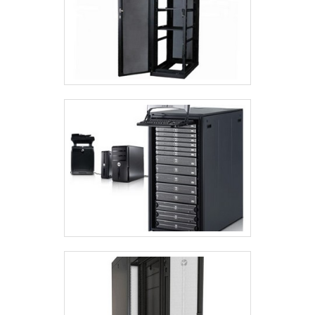
da marca. A Rack for Solution é uma
empresa que tem se destacado no
segmento por toda seriedade e
qualidade, o que comprova sua
essência de trazer o melhor para os
parceiros.