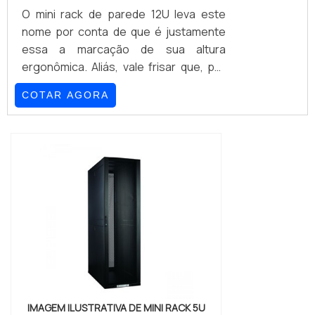
O mini rack de parede 12U leva este
nome por conta de que é justamente
essa a marcação de sua altura
ergonômica. Aliás, vale frisar que, por
padrão, esta altura de 12U representa
COTAR AGORA
o ponto alto deste tipo de
equipamento, que, em contrapartida,
também pode se apresentar em
alturas de tão e somente 4U.Sem sair
deste primeiro plano, cabe reforçar
que ainda é comum que as
nomenclaturas desses aparatos se
façam, sobretudo em seus finais,
repre...
IMAGEM ILUSTRATIVA DE MINI RACK 5U