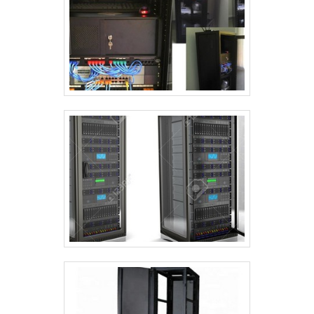
atualidade para os clientes. Conta com
profissionais especialistas dedicados
que esperam seu contato para melhor
atender.A EMPRESA ESPECIALISTA DO
SEGMENTONa Rack for Solution tem
tudo que se precisa para
comercialização de produtos e
acessórios de informática. A empresa
oferece opções como régua para rack
19 e guia de cabo 1U com ótima
qualidade e eficiência.A empresa
também conta com um atendimento
qualificado, através de funcionários
especializados e cuidadosos, que
entendem a necessidade de cada
cliente. Também foram investidos
valores consideráveis em instalações
de qualidade, aumentando a eficiência