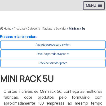
MENU
Home
»
Produtos
»
Categoria - Rack para Servidor
»
Mini rack 5u
Buscas relacionadas:
Rack de parede para switch
Rack de parede suspenso
Rack de servidor preço
MINI RACK 5U
Ofertas incríveis de Mini rack 5u, conheça as melhores
fábricas, cote produtos pelo formulário com
aproximadamente 100 empresas ao mesmo tempo