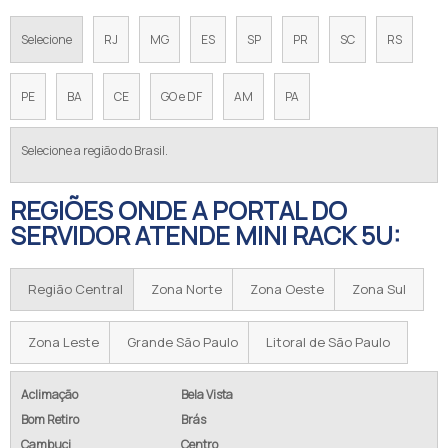
Selecione
RJ
MG
ES
SP
PR
SC
RS
PE
BA
CE
GO e DF
AM
PA
Selecione a região do Brasil.
REGIÕES ONDE A PORTAL DO
SERVIDOR ATENDE MINI RACK 5U:
Região Central
Zona Norte
Zona Oeste
Zona Sul
Zona Leste
Grande São Paulo
Litoral de São Paulo
Aclimação
Bela Vista
Bom Retiro
Brás
Cambuci
Centro