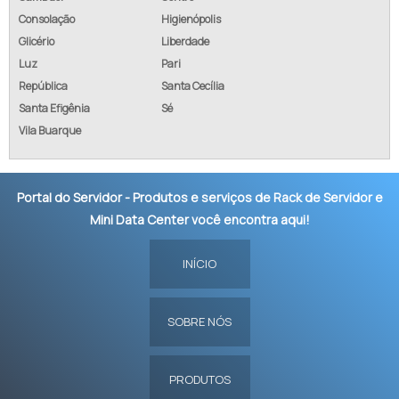
Consolação
Higienópolis
Glicério
Liberdade
Luz
Pari
República
Santa Cecília
Santa Efigênia
Sé
Vila Buarque
Portal do Servidor - Produtos e serviços de Rack de Servidor e
Mini Data Center você encontra aqui!
INÍCIO
SOBRE NÓS
PRODUTOS