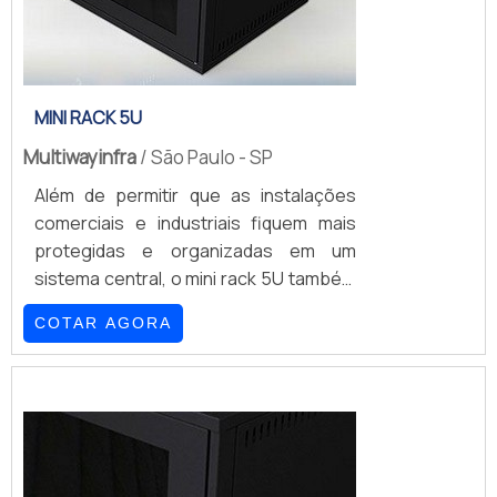
MINI RACK 5U
Multiwayinfra
/ São Paulo - SP
Além de permitir que as instalações
comerciais e industriais fiquem mais
protegidas e organizadas em um
sistema central, o mini rack 5U também
evita a propagação da desordem que
COTAR AGORA
se faz normalmente protagonizada via
CPUs, fios, cabos, roteadores e, em
casos mais específicos, aparatos de
DVR.Ele pode, sim, ser considerado a
solução para uma série de atividades
ligadas ao universo da tecnologia da