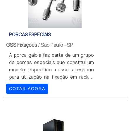
PORCAS ESPECIAIS
GSS Fixações
/ São Paulo - SP
A porca gaiola faz parte de um grupo
de porcas especiais que constitui um
modelo específico desse acessório
para utilização na fixação em rack e
peças relacionadas, como
COTAR AGORA
equipamentos de informática e
telecomunicação. Este acessório é de
alta funcionalidade e a sua utilização
exclui a inserção de outros materiais ou
métodos para fixação. Conheça as
principais aplicações desse produto