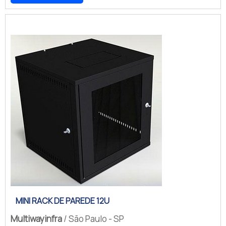
19”.Diferenciais proporcionados pelo
elemento Porta frontal lisa de aço
galvanizado com visor central de vidro
temperado composta por fecho,
chaves e lingueta; Monobloco soldado
com duas colunas individuais
confeccionadas em aço galvanizado e
re...
MINI RACK DE PAREDE 12U
Multiwayinfra
/ São Paulo - SP