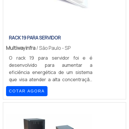
RACK 19 PARA SERVIDOR
Multiwayinfra
/ São Paulo - SP
O rack 19 para servidor foi e é
desenvolvido para aumentar a
eficiência energética de um sistema
que visa atender a alta concentração
de tecnologia da informação (termos
COTAR AGORA
que fazem referência à sigla
T.I).Também conhecido como Smart
Server, este dispositivo ainda se
caracteriza por possuir um sistema
consolidado de portas para racks