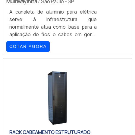
Multiwayinfra
/ São Paulo - SP
A canaleta de alumínio para elétrica
serve à infraestrutura que
normalmente atua como base para a
aplicação de fios e cabos em geral.
Além disso, a canaleta para elétrica que
COTAR AGORA
se faz padronizada e normalmente
constituída por alumínio também pode
ser classificada como a divisão
responsável pela criação e
comercialização de produtos ligados à
infraestrutura elétrica de informáticas
e telecomunicações.Ainda em primeiro
plano, pode-se afirmar que a divisão,
nomenclatura que também pode fazer
referênc.
RACK CABEAMENTO ESTRUTURADO