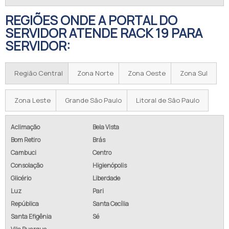
REGIÕES ONDE A PORTAL DO
SERVIDOR ATENDE RACK 19 PARA
SERVIDOR:
Região Central
Zona Norte
Zona Oeste
Zona Sul
Zona Leste
Grande São Paulo
Litoral de São Paulo
Aclimação
Bela Vista
Bom Retiro
Brás
Cambuci
Centro
Consolação
Higienópolis
Glicério
Liberdade
Luz
Pari
República
Santa Cecília
Santa Efigênia
Sé