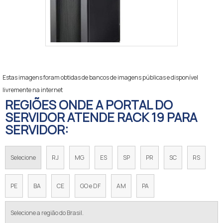
Estas imagens foram obtidas de bancos de imagens públicas e disponível
livremente na internet
REGIÕES ONDE A PORTAL DO
SERVIDOR ATENDE RACK 19 PARA
SERVIDOR:
Selecione
RJ
MG
ES
SP
PR
SC
RS
PE
BA
CE
GO e DF
AM
PA
Selecione a região do Brasil.