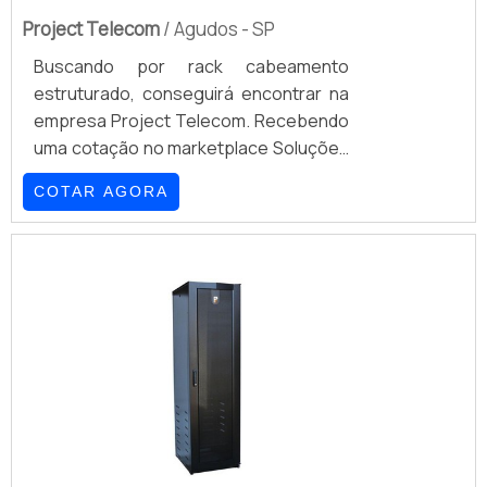
Project Telecom
/ Agudos - SP
Buscando por rack cabeamento
estruturado, conseguirá encontrar na
empresa Project Telecom. Recebendo
uma cotação no marketplace Soluções
Industriais e encontrando a maior
COTAR AGORA
referência no mercado em seu próprio
segmento.Quando o tema é rack para
cabeamento estruturado, com a
equipe da Project Telecom poderá
contar com assertividade com um
design moderno que se adapta
facilmente aos projetos dos
clientes.MAIS DETALHES SOBRE RACK
CABEAMENTO ESTRUTURADOHá
muitas maneiras eficientes de
demonstrar competência e excelência