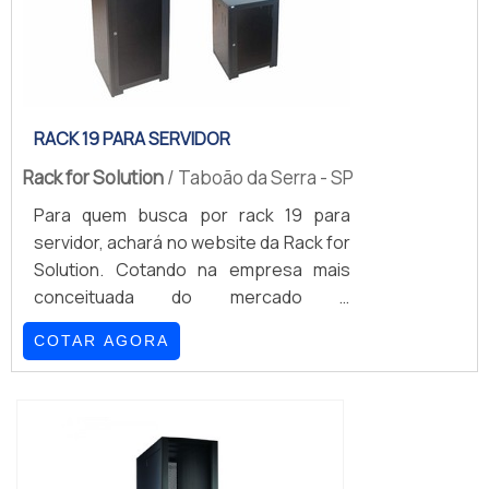
servidores e redes, acabando por ser
indicado para ambientes de data
center com performance prática e
comp...
RACK 19 PARA SERVIDOR
Rack for Solution
/ Taboão da Serra - SP
Para quem busca por rack 19 para
servidor, achará no website da Rack for
Solution. Cotando na empresa mais
conceituada do mercado e
conhecendo a sofisticação, qualidade
COTAR AGORA
e preço justo em um só lugar.É
importante lembrar que o produto deve
sempre ser adquirido com empresas
especializadas no segmento. Esse tipo
de cuidado ajuda a garantir a qualidade
e durabilidade dos materiais, além de