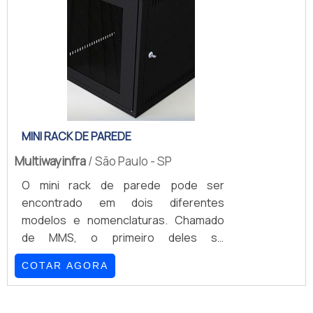
que se harmoniza com qualquer tipo de
ambiente, podendo ir das indústrias
aos comércios de pequeno porte com
a mais absoluta tranquilidade.Se
precisasse ser definida ao pé da letra,
a se.
MINI RACK DE PAREDE
Multiwayinfra
/ São Paulo - SP
O mini rack de parede pode ser
encontrado em dois diferentes
modelos e nomenclaturas. Chamado
de MMS, o primeiro deles se
caracteriza por contar com um plano
COTAR AGORA
de montagem com dois pares com
19”.Diferenciais proporcionados pelo
elemento Porta frontal lisa de aço