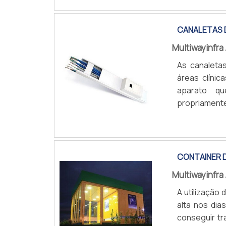
como meio d
fim, a canale
CANALETAS 
Multiwayinfra
As canaletas
áreas clíni
aparato qu
propriament
qualquer es
COTAR AGOR
canaletas p
passarem de
caso) que co
CONTAINER 
Multiwayinfra
A utilização
alta nos dia
conseguir tr