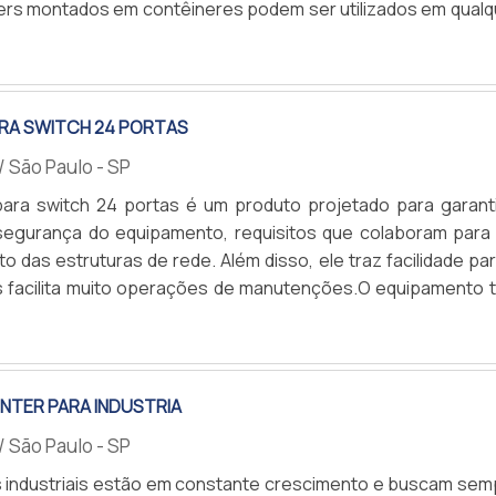
ers montados em contêineres podem ser utilizados em qualq
mercado, tais como: Hospitais; Comércios; Indústrias; En
A
A OPÇÃO PARA EMPRESAS SEM ESPAÇO INTERNOPrimeiramen
rar que os data centers são responsáveis por armazenar .
ARA SWITCH 24 PORTAS
/ São Paulo - SP
para switch 24 portas é um produto projetado para garanti
segurança do equipamento, requisitos que colaboram para
o das estruturas de rede. Além disso, ele traz facilidade pa
ois facilita muito operações de manutenções.O equipamento 
ponderante para eficiência de projetos de infraestrutura
A
o a empresa a ter um ganho de tempo exponencial, devido, c
, ele promover um acesso simplificado, melhorand.
ENTER PARA INDUSTRIA
/ São Paulo - SP
 industriais estão em constante crescimento e buscam sem