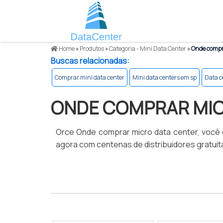
Home
»
Produtos
»
Categoria - Mini Data Center
»
Onde compra
Buscas relacionadas:
Comprar mini data center
Mini data centers em sp
Data c
ONDE COMPRAR MIC
Orce Onde comprar micro data center, você c
agora com centenas de distribuidores gratuit