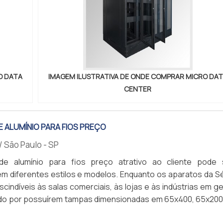
O DATA
IMAGEM ILUSTRATIVA DE ONDE COMPRAR MICRO DA
CENTER
 ALUMÍNIO PARA FIOS PREÇO
/ São Paulo - SP
de alumínio para fios preço atrativo ao cliente pode 
m diferentes estilos e modelos. Enquanto os aparatos da Sé
cindíveis às salas comerciais, às lojas e às indústrias em ge
do por possuírem tampas dimensionadas em 65x400, 65x200
metros, os contemplados na Série 70 Plus podem ser utiliza
A