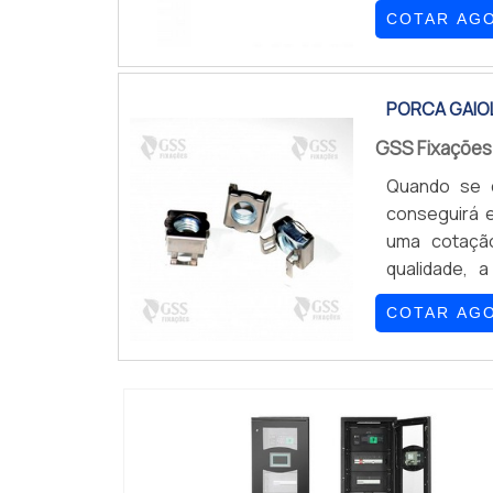
contar ótima
COTAR AG
custos e a
ACESSÍVELA G
PORCA GAIO
GSS Fixaçõe
Quando se d
conseguirá e
uma cotaçã
qualidade, 
PORCA GAIOL
COTAR AG
empresa alt
possível enco