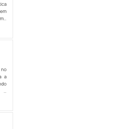
ica
sem
como
ata
 uma
 no
a a
ndo
o e
as;
 se
ura