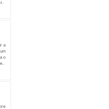
uer
tre
te,
r a
 um
ra o
tem
 de
omo
pre