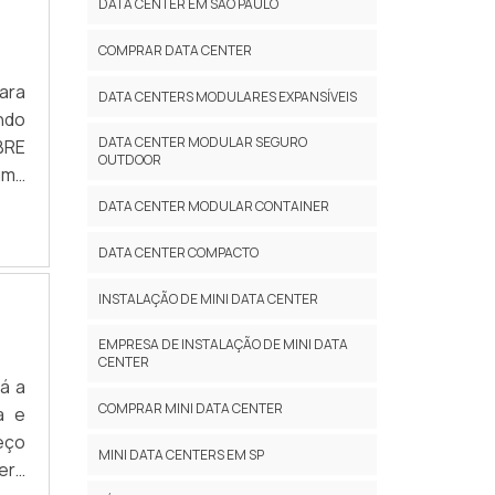
DATA CENTER EM SÃO PAULO
COMPRAR DATA CENTER
ara
DATA CENTERS MODULARES EXPANSÍVEIS
ndo
DATA CENTER MODULAR SEGURO
BRE
OUTDOOR
uma
 em
DATA CENTER MODULAR CONTAINER
hia
DATA CENTER COMPACTO
INSTALAÇÃO DE MINI DATA CENTER
EMPRESA DE INSTALAÇÃO DE MINI DATA
CENTER
á a
COMPRAR MINI DATA CENTER
a e
eço
MINI DATA CENTERS EM SP
erá