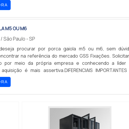
 qualidade com otimização de processos, visando a redução
ORA
umento de produtividade.PORCA GAIOLA M5 PREÇO JUST
SS Fixações ...
LA M5 OU M6
s
/ São Paulo - SP
eseja procurar por porca gaiola m5 ou m6, sem dúvid
ncontrar na referência do mercado GSS Fixações. Solicita
o por meio da própria empresa e conhecendo a líder
a aquisição é mais assertiva.DIFERENCIAIS IMPORTANTES
A M5 OU M6Quem quer achar porca gaiola m5 ou m6 em 
ORA
amente qualificada, descobre a GSS Fixações. Na companhi
ntrar calha com 8 to...