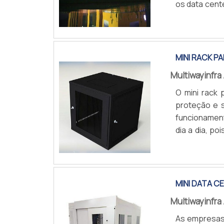
os data cent
segmento de 
COTAR AGOR
outros.ÓTIM
devemos lemb
MINI RACK P
Multiwayinfra
O mini rack 
proteção e 
funcionament
dia a dia, p
um papel pre
COTAR AGOR
rede, levand
citado acima
MINI DATA C
Multiwayinfra
As empresas