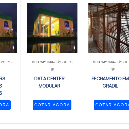
O PAULO -
MULTIWAYINFRA
/ SÃO PAULO -
MULTIWAYINFRA
/ SÃO PAU
SP
SP
RS
DATA CENTER
FECHAMENTO EM
S
MODULAR
GRADIL
S
ORA
COTAR AGORA
COTAR AGOR