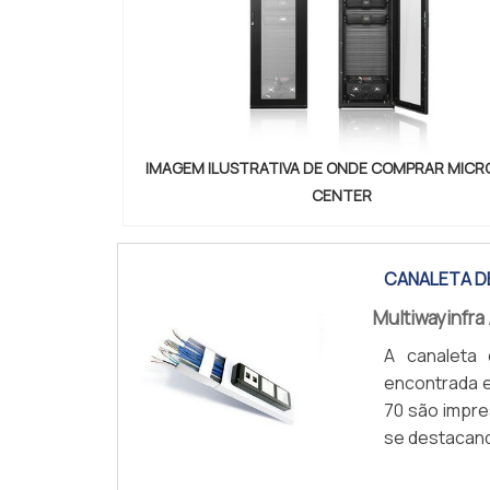
IMAGEM ILUSTRATIVA DE ONDE COMPRAR MICR
CENTER
CANALETA DE
Multiwayinfra
A canaleta 
encontrada e
70 são impres
se destacan
65x3000 milí
COTAR AGOR