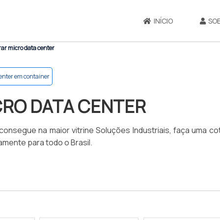
INÍCIO
SO
r micro data center
enter em container
RO DATA CENTER
onsegue na maior vitrine Soluções Industriais, faça uma c
amente para todo o Brasil.