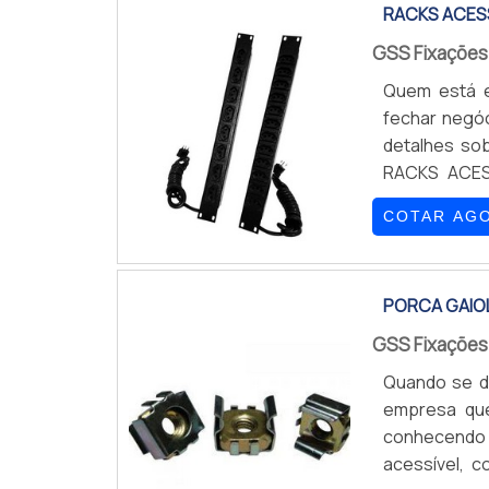
RACKS ACES
GSS Fixaçõe
Quem está e
fechar negó
detalhes so
RACKS ACES
empresa alta
COTAR AG
calha com 8
garante o que
PORCA GAIO
GSS Fixaçõe
Quando se de
empresa que
conhecendo 
acessível, 