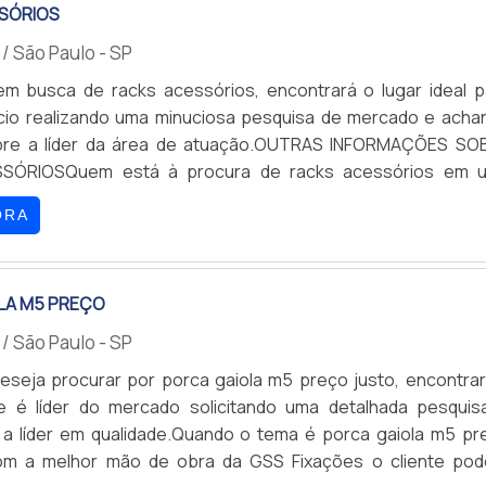
SÓRIOS
s
/ São Paulo - SP
m busca de racks acessórios, encontrará o lugar ideal p
cio realizando uma minuciosa pesquisa de mercado e acha
bre a líder da área de atuação.OUTRAS INFORMAÇÕES SO
SÓRIOSQuem está à procura de racks acessórios em 
mente qualificada, acha a GSS Fixações. Com alto know-how
ORA
 tomadas para rack e porca gaiola com parafuso, a compan
 há de melhor...
LA M5 PREÇO
s
/ São Paulo - SP
seja procurar por porca gaiola m5 preço justo, encontrar
 é líder do mercado solicitando uma detalhada pesquis
a líder em qualidade.Quando o tema é porca gaiola m5 pr
com a melhor mão de obra da GSS Fixações o cliente pod