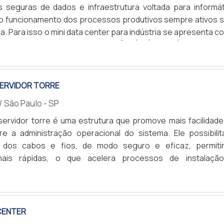
 seguras de dados e infraestrutura voltada para informát
 o funcionamento dos processos produtivos sempre ativos 
a. Para isso o mini data center para indústria se apresenta 
hores soluções.SUA INSTALAÇÃO É FÁCIL E ÁGILO mini d
A
o para a indústria pode ser instalado de forma ágil e fácil,
 vir pré-fabricado, podendo ser alocado na planta do.
SERVIDOR TORRE
/ São Paulo - SP
servidor torre é uma estrutura que promove mais facilidade
e a administração operacional do sistema. Ele possibilit
 dos cabos e fios, de modo seguro e eficaz, permiti
ais rápidas, o que acelera processos de instalaçã
.Produto atende diversos setores do mercado Escol
A
Comércios; Indústrias; Laboratórios.Esta versão de rack
facilidade em diferentes dimensões de salas de infraestrut
 de s.
CENTER