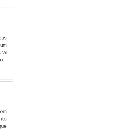
Por
das
 um
ral
com
 as
os,
ste
s em
nto
que