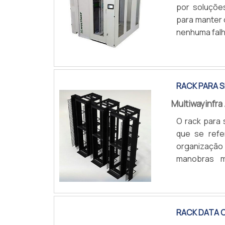
por soluções
para manter
nenhuma falh
uma das mel
COTAR AGOR
center voltad
vez que pode
RACK PARA 
Multiwayinfra
O rack para 
que se refer
organização
manobras m
manutenção
COTAR AGOR
Hospitais; 
acomoda com 
de TI, apesar
RACK DATA 