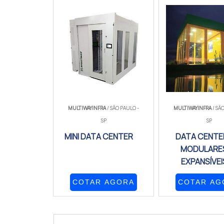
MULTIWAYINFRA
/ SÃO PAULO -
MULTIWAYINFRA
/ SÃ
SP
SP
MINI DATA CENTER
DATA CENTE
MODULARE
EXPANSÍVEI
COTAR AGORA
COTAR AG