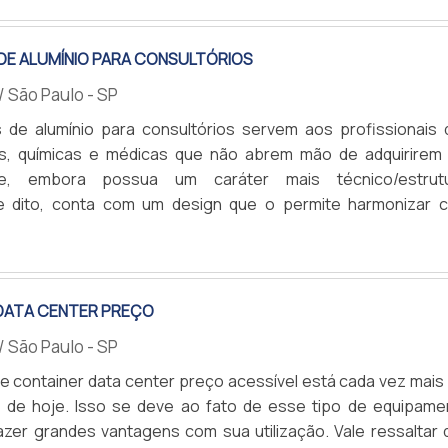
e parede, em bancadas ou, como não, como dutos de piso. 
ta da Série 90 se caracteriza por ser blindada e ai.
DE ALUMÍNIO PARA CONSULTÓRIOS
/ São Paulo - SP
 de alumínio para consultórios servem aos profissionais 
cas, químicas e médicas que não abrem mão de adquirirem
e, embora possua um caráter mais técnico/estrutu
e dito, conta com um design que o permite harmonizar 
tabelecimento de cunho biológico.Normalmente brancas,
A
ara consultórios se caracterizam por, em alguns cas
spercebidas nos locais (comerciais ou laboratoriais, ne
ntam com sua.
DATA CENTER PREÇO
/ São Paulo - SP
 de container data center preço acessível está cada vez mai
s de hoje. Isso se deve ao fato de esse tipo de equipame
azer grandes vantagens com sua utilização. Vale ressaltar 