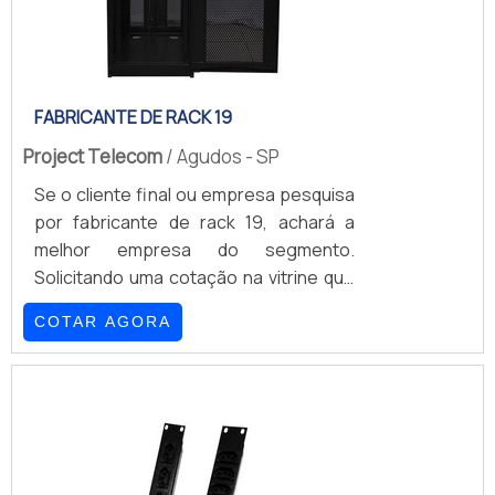
FABRICANTE DE RACK 19
Project Telecom
/ Agudos - SP
Se o cliente final ou empresa pesquisa
por fabricante de rack 19, achará a
melhor empresa do segmento.
Solicitando uma cotação na vitrine que
se chama Soluções Industriais e
COTAR AGORA
encontrando a melhor referência em
qualidade do mercado.Quando o tema é
fabricante de rack, com os
profissionais da Project Telecom
poderá contar com proteção com
soluções completas e personalizadas