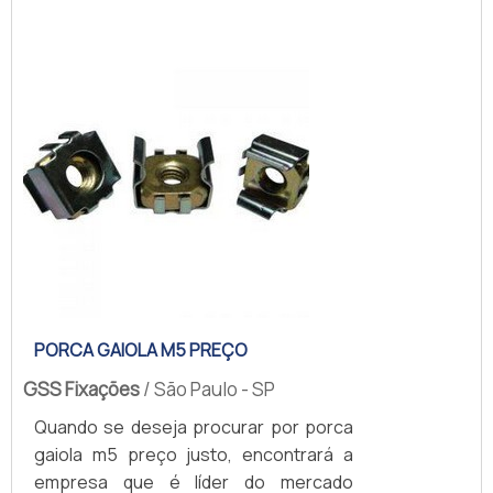
à procura de racks acessórios em uma
empresa altamente qualificada, acha a
GSS Fixações. Com alto know-how em
calha com 8 tomadas para rack e porca
gaiola com parafuso, a companhia
garante o que há de melhor...
PORCA GAIOLA M5 PREÇO
GSS Fixações
/ São Paulo - SP
Quando se deseja procurar por porca
gaiola m5 preço justo, encontrará a
empresa que é líder do mercado