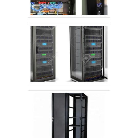
QUALIDADE COMPROVADANa Rack for
Solution existe o que há de melhor em
comercialização de produtos e
acessórios de informática. São opções
variadas que a empresa oferece, como
rack 19 com gabinete fechado e
bandeja fixa frontal com ótima
qualidade e precisão.Garantimos a
satisfação dos clientes através de um
atendimento singular, por meio de
profissionais treinados e altamente
qualificados. A Rack for Solution é uma
empresa que tem sido preferência no
segmento por toda seriedade e
qualidade, o que garante o sucesso
dos clientes de ponta a ponta.