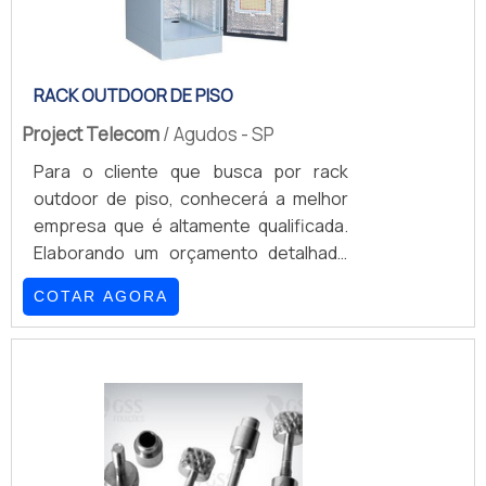
RACK OUTDOOR DE PISO
Project Telecom
/ Agudos - SP
Para o cliente que busca por rack
outdoor de piso, conhecerá a melhor
empresa que é altamente qualificada.
Elaborando um orçamento detalhado
por meio da plataforma de divulgação
COTAR AGORA
das indústrias e achando a líder do
mercado.É importante lembrar que o
produto deve sempre ser adquirido
com empresas especializadas no
segmento. Esse tipo de cuidado ajuda
a garantir a qualidade e durabilidade
dos materiais, além de evitar prejuízos