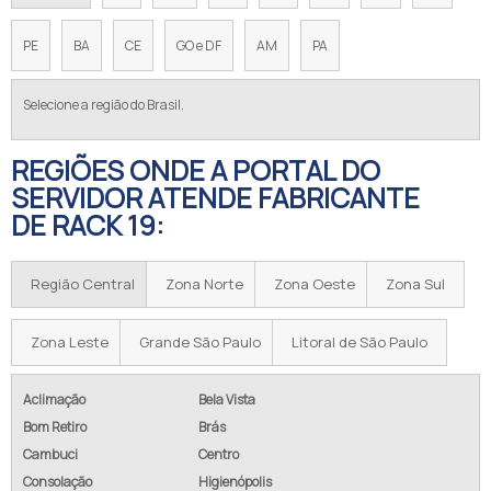
PE
BA
CE
GO e DF
AM
PA
Selecione a região do Brasil.
REGIÕES ONDE A PORTAL DO
SERVIDOR ATENDE FABRICANTE
DE RACK 19:
Região Central
Zona Norte
Zona Oeste
Zona Sul
Zona Leste
Grande São Paulo
Litoral de São Paulo
Aclimação
Bela Vista
Bom Retiro
Brás
Cambuci
Centro
Consolação
Higienópolis