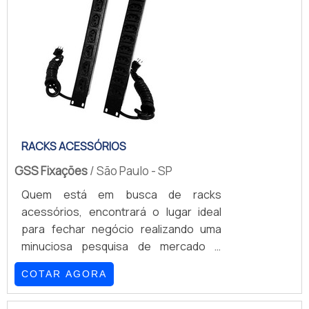
para empresas.INFORMAÇÕES
INTERESSANTES SOBRE FABRICANTE
DE RACK 19...
RACKS ACESSÓRIOS
GSS Fixações
/ São Paulo - SP
Quem está em busca de racks
acessórios, encontrará o lugar ideal
para fechar negócio realizando uma
minuciosa pesquisa de mercado e
achando detalhes sobre a líder da área
COTAR AGORA
de atuação.OUTRAS INFORMAÇÕES
SOBRE RACKS ACESSÓRIOSQuem está