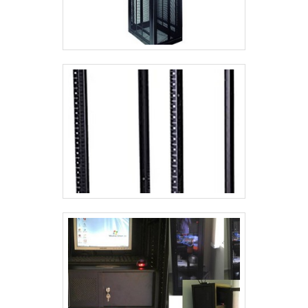
se tenha guia de cabos vertical para
competentes e em equipamentos
rack com eficiência. Ainda tratando-se
inovadores. A Rack for Solution é uma
de guia de cabos vertical para rack, é
empresa que tem se destacado da
importante buscar uma empresa que
concorrência pela idoneidade em tudo
tenha produtos e serviços com ótima
que faz, garantindo a melhor
qualidade e resistência, características
experiência de todos os clientes.
simples, mas que mostram o
comprometimento da empresa com
seus clientes.É por tudo isso que a
Rack for Solution é confiável no
segmento de comercialização de
produtos e acessórios de informática.
O objetivo é disponibilizar tudo que há
de mais atual para garantir a qualidade
final para cada cliente O time tem
colaboradores atentos ao mercado
que terão o maior prazer em auxiliar
com suas dúvidas.EFICIÊNCIA E