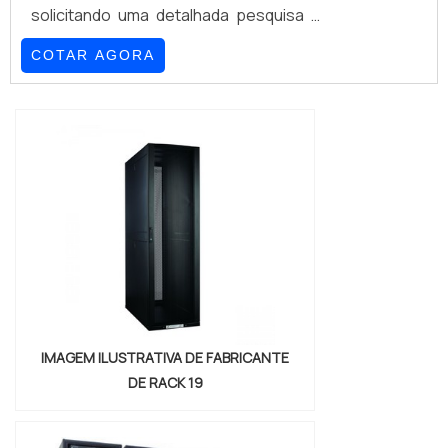
solicitando uma detalhada pesquisa e
conhecendo a líder em
COTAR AGORA
qualidade.Quando o tema é porca
gaiola m5 preço acessível, com a
melhor mão de obra da GSS Fixações o
cliente poderá contar ótima qualidade
com otimização de processos, visando
a redução de custos e aumento de
produtividade.PORCA GAIOLA M5
PREÇO JUSTO E ACESSÍVELA GSS
Fixações ...
IMAGEM ILUSTRATIVA DE FABRICANTE
DE RACK 19