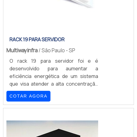
RACK 19 PARA SERVIDOR
Multiwayinfra
/ São Paulo - SP
O rack 19 para servidor foi e é
desenvolvido para aumentar a
eficiência energética de um sistema
que visa atender a alta concentração
de tecnologia da informação (termos
COTAR AGORA
que fazem referência à sigla
T.I).Também conhecido como Smart
Server, este dispositivo ainda se
caracteriza por possuir um sistema
consolidado de portas para racks