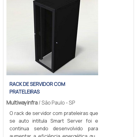
servidores e redes, acabando por ser
indicado para ambientes de data
center com performance prática e
comp...
RACK DE SERVIDOR COM
PRATELEIRAS
Multiwayinfra
/ São Paulo - SP
O rack de servidor com prateleiras que
se auto intitula Smart Server foi e
continua sendo desenvolvido para
aumentar a eficiência energética que