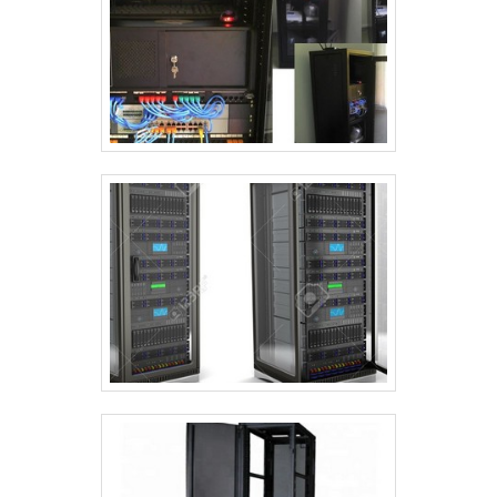
melhor para fidelizar os clientes. O time
é composto por colaboradores
prestativos e ágeis que estão
esperando seu contato para tirar
todas as suas dúvidas e melhor
atender.DEMAIS INFORMAÇÕES
INTERESSANTES SOBRE A
ORGANIZAÇÃONa Project Telecom tem
o que há de melhor no mercado de
fabricante de racks e soluções de
infraestrutura para TI, data centers,
cabeamento estruturado e chão de
fábrica. Prezando pelo que há de mais
moderno, traz inovações e variedades
em rack industrial e rack outdoor de
poste com ótima qualidade e
precisão.Para uma maior satisfação
dos clientes, a empresa busca investir