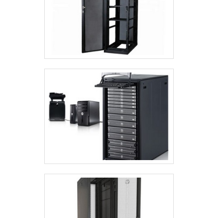
nos melhores profissionais do
mercado, e em instalações modernas,
garantindo assim, a sua confiança e
boa cotação no mercado. A Project
Telecom é uma empresa que tem feito
a diferença no mercado por toda
seriedade e qualidade, o que garante o
sucesso dos clientes de ponta a
ponta..