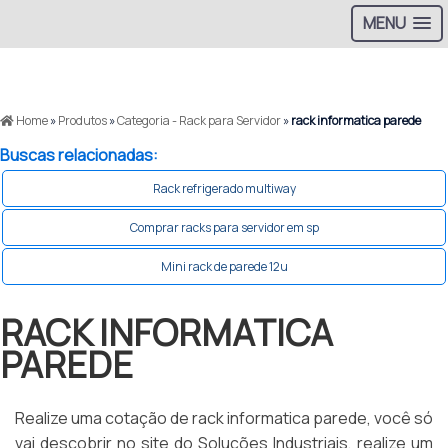
MENU
Home
»
Produtos
»
Categoria - Rack para Servidor
»
rack informatica parede
Buscas relacionadas:
Rack refrigerado multiway
Comprar racks para servidor em sp
Mini rack de parede 12u
RACK INFORMATICA
PAREDE
Realize uma cotação de rack informatica parede, você só
vai descobrir no site do Soluções Industriais, realize um