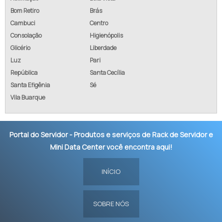
Bom Retiro
Brás
Cambuci
Centro
Consolação
Higienópolis
Glicério
Liberdade
Luz
Pari
República
Santa Cecília
Santa Efigênia
Sé
Vila Buarque
Portal do Servidor - Produtos e serviços de Rack de Servidor e
Mini Data Center você encontra aqui!
INÍCIO
SOBRE NÓS