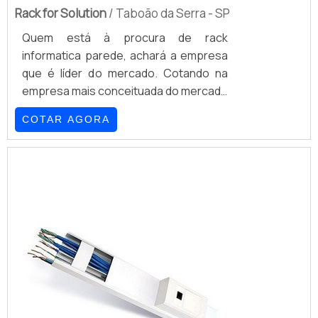
Rack for Solution
/ Taboão da Serra - SP
Quem está à procura de rack
informatica parede, achará a empresa
que é líder do mercado. Cotando na
empresa mais conceituada do mercado
e conhecendo a sofisticação,
COTAR AGORA
qualidade e preço justo em um só
lugar.É importante lembrar que o
produto deve sempre ser adquirido
com empresas especializadas no
segmento. Esse tipo de cuidado ajuda
a garantir a qualidade e durabilidade
dos materiais, além de evitar prejuízos
com substituições frequentes ...