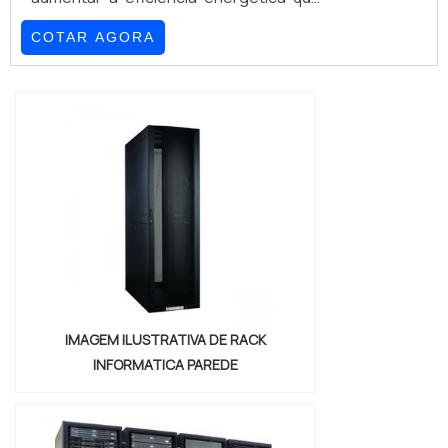
se faz trabalhada junto à alta
COTAR AGORA
concentração de tecnologias da
informação (termos últimos estes que
conferem nomenclatura à sigla
T.I.).Além disso, não há como negar que
os principais usos deste tipo de rack
se fazem indicados e recomendados
para ambientes de data center que,
dentre outras confi...
IMAGEM ILUSTRATIVA DE RACK
INFORMATICA PAREDE