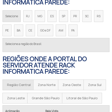
INFORMATICA PAREDE:
Selecione
RJ
MG
ES
SP
PR
SC
RS
PE
BA
CE
GO e DF
AM
PA
Selecione a região do Brasil.
REGIÕES ONDE A PORTAL DO
SERVIDOR ATENDE RACK
INFORMATICA PAREDE:
Região Central
Zona Norte
Zona Oeste
Zona Sul
Zona Leste
Grande São Paulo
Litoral de São Paulo
Aclimação
Bela Vista