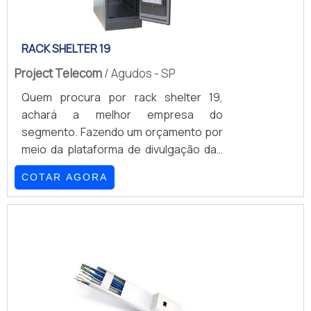
RACK SHELTER 19
Project Telecom
/ Agudos - SP
Quem procura por rack shelter 19,
achará a melhor empresa do
segmento. Fazendo um orçamento por
meio da plataforma de divulgação das
indústrias e achando a maior referência
COTAR AGORA
no mercado em seu próprio
segmento.UM POUCO MAIS SOBRE
RACK SHELTER 19Quem quer achar rack
shelter em uma empresa
comprometida com os serviços,
encontra na internet a Project
Telecom. Disponibilizando para os
clientes rack server e shelter, focando