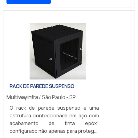
departamento interno.Ambos, aliás,
servem para que os mais diferentes
fios e cabos sejam transportados de
um ponto ao outro, sugerindo o fato de
que são justamente eles os
responsáveis pelo protagonismo em
meios de paredes, rodapés, bancadas
e, como não, dutos de pisos e
superfícies em geral.Já no campo que
faz alusão à serv.
RACK DE PAREDE SUSPENSO
Multiwayinfra
/ São Paulo - SP
O rack de parede suspenso é uma
estrutura confeccionada em aço com
acabamento de tinta epóxi,
configurado não apenas para proteger