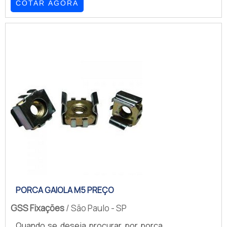
COTAR AGORA
de atuação.OUTRAS INFORMAÇÕES
SOBRE RACKS ACESSÓRIOSQuem está
à procura de racks acessórios em uma
empresa altamente qualificada, acha a
GSS Fixações. Com alto know-how em
calha com 8 tomadas para rack e porca
gaiola com parafuso, a companhia
garante o que há de melhor...
PORCA GAIOLA M5 PREÇO
GSS Fixações
/ São Paulo - SP
Quando se deseja procurar por porca