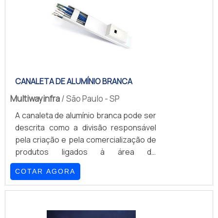
os armários rack para servidores são
desenvolvidos, uma vez que também
atuam com o objetivo de proporcionar
o dia a dia mais tranquilo aos
empreendedores.Também conhecido
como gabinete, o rack.
CANALETA DE ALUMÍNIO BRANCA
Multiwayinfra
/ São Paulo - SP
A canaleta de alumínio branca pode ser
descrita como a divisão responsável
pela criação e pela comercialização de
produtos ligados à área de
infraestrutura de diferentes
COTAR AGORA
setores.Segmentos que a canaleta
atende Telecomunicações;
Informática; Elétricos; Entre
outros.Além disso, a canaleta de