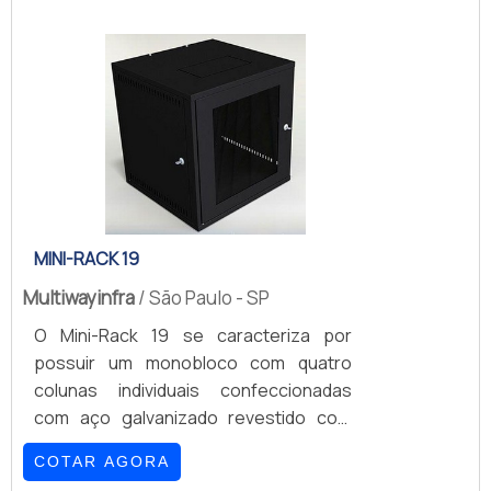
central de um empreendimento, seja
ele qual for. ENCONTRADO EM
DIVERSOS ESTABELECIMENTOSEle é o
responsável pelo processamento das
informações e pela segurança das
mesmas. Esse tipo de equipamento
pode ser encontrado em diferentes
estabelecimentos, tais como:
Hospitais; .
MINI-RACK 19
Multiwayinfra
/ São Paulo - SP
O Mini-Rack 19 se caracteriza por
possuir um monobloco com quatro
colunas individuais confeccionadas
com aço galvanizado revestido com
pintura eletrostática poliéster, mas se
COTAR AGORA
enganam os profissionais que