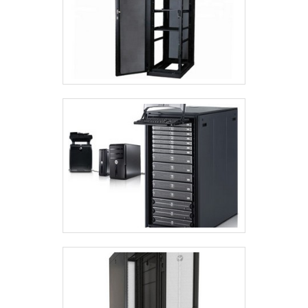
Rack for Solution é uma empresa que
tem se destacado no segmento pela
idoneidade em tudo que faz, garantindo
o sucesso dos clientes de ponta a
ponta.