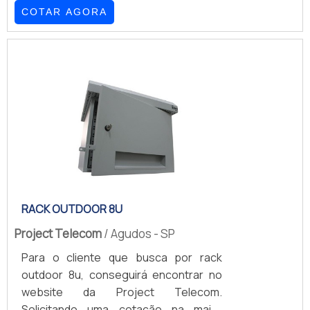
com eficiência acessórios e
COTAR AGORA
equipamentos eletrônicos, como
também tem a função de facilitar o
manejo, o que traz mais qualidade e
facilidade tanto para aplicação dos
sistemas, quanto para a sua
manutenção.Esta categoria de rack é
uma excelente alternativa para
empresas que contam com ambiente
reduzidos, devido ele ajudar no melhor
aproveitamento da área do local. O p.
RACK OUTDOOR 8U
Project Telecom
/ Agudos - SP
Para o cliente que busca por rack
outdoor 8u, conseguirá encontrar no
website da Project Telecom.
Solicitando uma cotação na maior