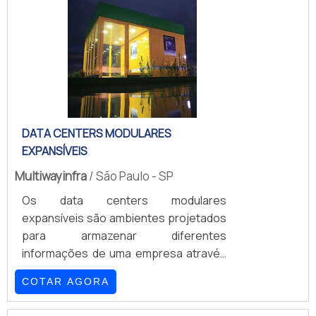
alumínio pode ser constituída por uma
série de vias e divisões, quando cada
uma delas tem o objetivo de aliar
funcionalidade e estética estrutural
propriamente dita.Sem precisar sair
deste plano inicial, també.
DATA CENTERS MODULARES
EXPANSÍVEIS
Multiwayinfra
/ São Paulo - SP
Os data centers modulares
expansíveis são ambientes projetados
para armazenar diferentes
informações de uma empresa através
de equipamentos, bancos de dados e
COTAR AGORA
servidores. Usando outras palavras, o
data center é o sistema nervoso