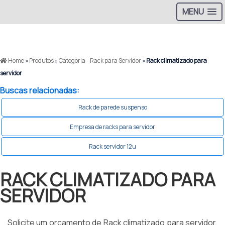
MENU
Home
»
Produtos
»
Categoria - Rack para Servidor
»
Rack climatizado para
servidor
Buscas relacionadas:
Rack de parede suspenso
Empresa de racks para servidor
Rack servidor 12u
RACK CLIMATIZADO PARA
SERVIDOR
Solicite um orçamento de Rack climatizado para servidor,