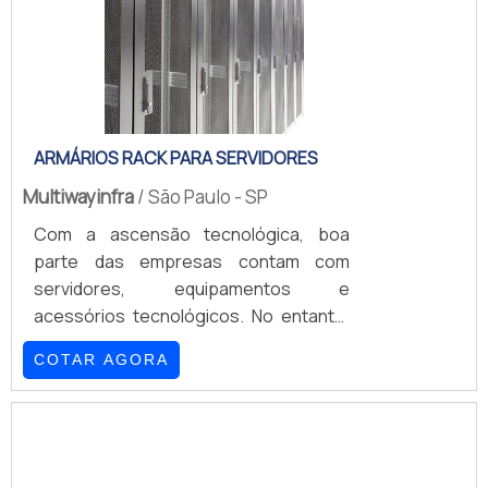
ARMÁRIOS RACK PARA SERVIDORES
Multiwayinfra
/ São Paulo - SP
Com a ascensão tecnológica, boa
parte das empresas contam com
servidores, equipamentos e
acessórios tecnológicos. No entanto,
deixá-los soltos e sem a devida
COTAR AGORA
organização pode resultar em
acidentes graves, assim como a perda
de informações
importantes.PROPORCIONAM UM DIA A
DIA MAIS TRANQUILOPor este motivo,