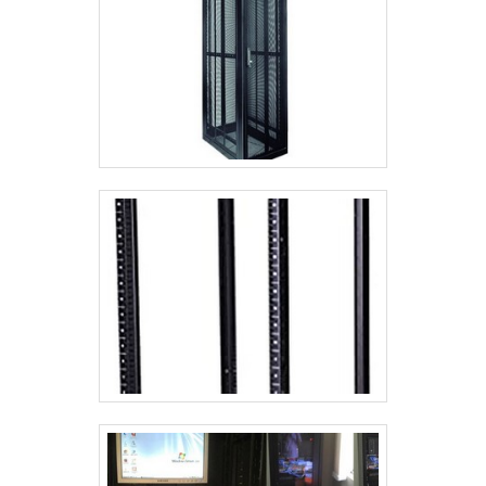
no segmento pela idoneidade em tudo
geração; Escritório de alta qualidade
que faz, comprovando sua essência de
onde são realizadas as atividades;
trazer o melhor para os parceiros..
Tecnologia de ponta. Tudo para
garantir rack outdoor preço acessível e
com excelente custo-benefício. Sem
perder o foco em rack outdoor preço,
é importante buscar uma empresa que
tenha produtos e serviços com ótima
qualidade e eficiência, características
simples, mas que mostram o
comprometimento da empresa com
seus clientes.É por tudo isso que a
Rack for Solution é especialista quando
exploramos o segmento de
comercialização de produtos e
acessórios de informática. O foco é
oferecer o que há de melhor para
fidelizar os clientes. A equipe é