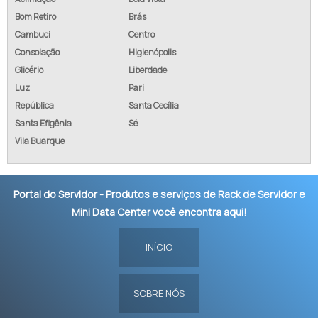
Bom Retiro
Brás
Cambuci
Centro
Consolação
Higienópolis
Glicério
Liberdade
Luz
Pari
República
Santa Cecília
Santa Efigênia
Sé
Vila Buarque
Portal do Servidor - Produtos e serviços de Rack de Servidor e
Mini Data Center você encontra aqui!
INÍCIO
SOBRE NÓS