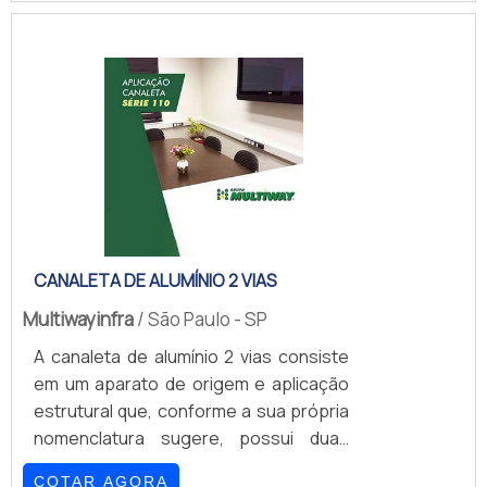
acreditam que as informações
referentes ao dispositivo acabam por
aí.Isso porque ele ainda conta com
furações traseiras que permitem
fixação em parede e com um sistema
de fechamento lateral liso de aço
galvanizado de fácil remoção (que
dispensa o uso de ferramentas).Em
contrapartida, o mini-rack.
CANALETA DE ALUMÍNIO 2 VIAS
Multiwayinfra
/ São Paulo - SP
A canaleta de alumínio 2 vias consiste
em um aparato de origem e aplicação
estrutural que, conforme a sua própria
nomenclatura sugere, possui duas
diferentes divisões em seu
COTAR AGORA