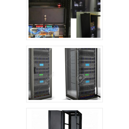
formada por trabalhadores eficientes
que terão grande satisfação em melhor
atender.GARANTIA DE QUALIDADE
COMPROVADAApenas na Rack for
Solution sempre tem a solução mais
buscada na área de comercialização de
produtos e acessórios de informática.
Os clientes encontram itens como rack
19'' parede e kit de ventilação com
ótima qualidade e excelente custo-
benefício.A empresa também conta
com um atendimento qualificado,
através de funcionários especializados
e cuidadosos, que entendem a
necessidade de cada cliente. Também
foram investidos valores consideráveis
em instalações de qualidade,
aumentando a eficiência da marca. A