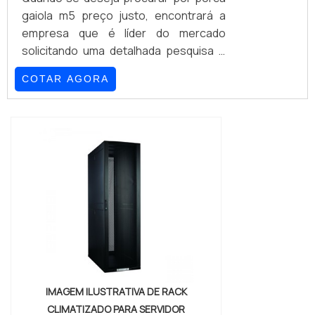
gaiola m5 preço justo, encontrará a
empresa que é líder do mercado
solicitando uma detalhada pesquisa e
conhecendo a líder em
COTAR AGORA
qualidade.Quando o tema é porca
gaiola m5 preço acessível, com a
melhor mão de obra da GSS Fixações o
cliente poderá contar ótima qualidade
com otimização de processos, visando
a redução de custos e aumento de
produtividade.PORCA GAIOLA M5
PREÇO JUSTO E ACESSÍVELA GSS
Fixações ...
IMAGEM ILUSTRATIVA DE RACK
CLIMATIZADO PARA SERVIDOR